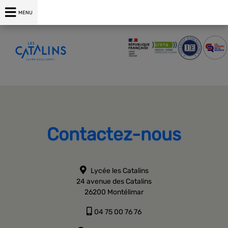
04 75 00 76 76
MENU
Contactez-nous
Lycée les Catalins
24 avenue des Catalins
26200 Montélimar
04 75 00 76 76