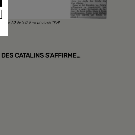
source: AD de la Drôme, photo de 1969
DES CATALINS S’AFFIRME…