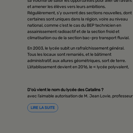
sa volonté de saisir les opportunités pour aller de l’avant
et amener les élèves vers leurs ambitions.
Régulièrement, s’y ouvrent des sections nouvelles, dont
certaines sont uniques dans la région, voire au niveau
national, comme c’est le cas du BEP technicien en
assainissement radioactif et de la section froid et
climatisation ou de la section bac-pro transport fluvial.
En 2003, le lycée subit un rafraîchissement général.
Tous les locaux sont remaniés, et le bâtiment
administratif, aux allures géométriques, sort de terre.
L’établissement devient en 2016, le « lycée polyvalent,
D'où vient le nom du lycée des Catalins ?
avec l’aimable autorisation de M. Jean Lovie, professeur
LIRE LA SUITE