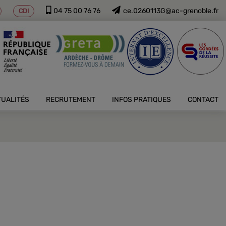
04 75 00 76 76
ce.0260113G@ac-grenoble.fr
CDI
TUALITÉS
RECRUTEMENT
INFOS PRATIQUES
CONTACT