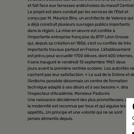
et fait face aux terrasses ardéchoises du massif Central
Le projet est alors conduit par les services de l’Etat et
conçu par M. Maurice Biny, un architecte de Valence qui
a déjà construit plusieurs ouvrages publics importants
dans la région. La mise en œuvre est confiée à
l’importante entreprise française du BTP Léon Grosse
qui, depuis sa création en 1856, s’est vu confiée de très
importants travaux partout en France. L’établissement
est prévu pour accueillir 1700 élèves, dont 600 internes.
Il sera inauguré le vendredi 15 septembre 1967, deux
jours avant la première rentrée scolaire. Les autorités n
cachent pas leur satisfaction. « Le sud de la Drôme et d
l’Ardèche possède désormais un centre de formation
technique adapté à ses désirs et à ses besoins », dira
l’inspecteur d’Académie, Monsieur Padovini.
Une naissance décidément des plus prometteuses, dont
la modernité est reconnue par tous et qui aiguise les
appétits…Un principe et une volonté qui ne se sont
jamais démentis depuis.