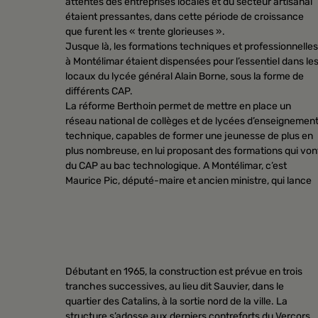
attentes des entreprises locales et du secteur artisanal
étaient pressantes, dans cette période de croissance
que furent les « trente glorieuses ».
Jusque là, les formations techniques et professionnelles
à Montélimar étaient dispensées pour l’essentiel dans le
locaux du lycée général Alain Borne, sous la forme de
différents CAP.
La réforme Berthoin permet de mettre en place un
réseau national de collèges et de lycées d’enseignemen
technique, capables de former une jeunesse de plus en
plus nombreuse, en lui proposant des formations qui von
du CAP au bac technologique. A Montélimar, c’est
Maurice Pic, député-maire et ancien ministre, qui lance
Débutant en 1965, la construction est prévue en trois
tranches successives, au lieu dit Sauvier, dans le
quartier des Catalins, à la sortie nord de la ville. La
structure s’adosse aux derniers contreforts du Vercors