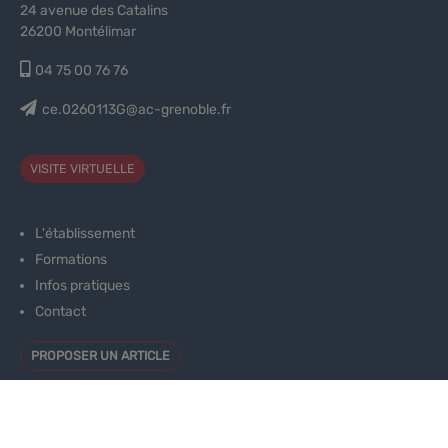
24 avenue des Catalins
26200 Montélimar
04 75 00 76 76
ce.0260113G@ac-grenoble.fr
VISITE VIRTUELLE
L'établissement
Formations
Infos pratiques
Contact
PROPOSER UN ARTICLE
PRONOTE