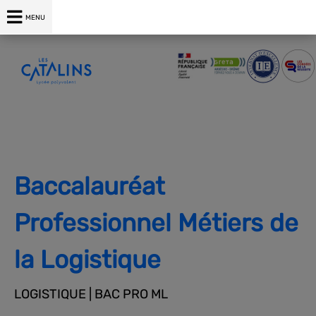
04 75 00 76 76
MENU
Baccalauréat
Professionnel Métiers de
la Logistique
LOGISTIQUE | BAC PRO ML