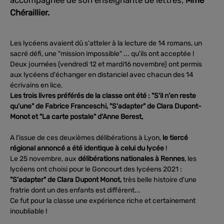
accompagnée de son enseignante de lettres,
Mme
Chéraillier.
Les lycéens avaient dû s'atteler à la lecture de 14 romans, un
sacré défi, une "mission impossible" ... qu'ils ont acceptée !
Deux journées (vendredi 12 et mardi16 novembre) ont permis
aux lycéens d'échanger en distanciel avec chacun des 14
écrivains en lice.
Les trois livres préférés de la classe ont été : "S'il n'en reste
qu'une" de Fabrice Franceschi, "S'adapter" de Clara Dupont-
Monot et "La carte postale" d'Anne Berest,
A l'issue de ces deuxièmes délibérations à Lyon,
le tiercé
régional annoncé a été identique à celui du lycée
!
Le 25 novembre, aux
délibérations nationales à Rennes
, les
lycéens ont choisi pour le Goncourt des lycéens 2021 :
"S'adapter" de Clara Dupont Monot,
très belle histoire d'une
fratrie dont un des enfants est différent...
Ce fut pour la classe une expérience riche et certainement
inoubliable !