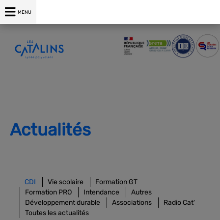
04 75 00 76 76
MENU
Actualités
CDI
Vie scolaire
Formation GT
Formation PRO
Intendance
Autres
Développement durable
Associations
Radio Cat'
Toutes les actualités