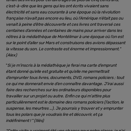
c’est-à-dire que les gens qui les ont écrits vivaient sans
électricité et sans eau courante à une époque où la révolution
française n’avait pas encore eu lieu, où l’Amérique n’était pas ou
venait à peine d’être découverte et ces livres ont traversé ces
centaines d’années et centaines de mains pour arriver dans les
nôtres à la médiathèque de Montélimar à une époque où l’on est
sur le point d’aller sur Mars et construisons des avions dépassant
la vitesse du son. Le contraste est énorme et impressionnant."
(Alex)
"
Si je m’inscris à la médiathèque je ferai ma carte d’emprunt
étant donné qu’elle est gratuite et qu’elle me permettrait
d’emprunter tous livres, documents, DVD, romans policiers ; tout
ce qui me donnerait envie d’en connaître davantage. J'irai aussi
faire des recherches sur les ordinateurs disponibles pour
travailler sur un projet ou autre. Enfin ce qui m'attire plus
particulièrement est le domaine des romans policiers (l’action, le
suspense, les meurtres …). Je pourrais y trouver et y emprunter
tous les polars que je voudrais lire et découvrir, et ça
indéfiniment ! " (Iliès)
"Cette visite a vraiment été une chance pour notre classe, je n’ai