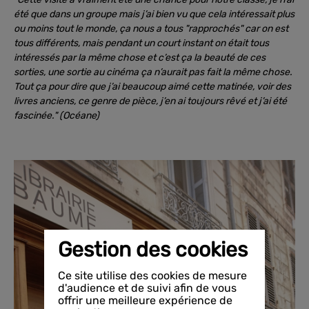
été que dans un groupe mais j’ai bien vu que cela intéressait plus
ou moins tout le monde, ça nous a tous "rapprochés" car on est
tous différents, mais pendant un court instant on était tous
intéressés par la même chose et c’est ça la beauté de ces
sorties, une sortie au cinéma ça n’aurait pas fait la même chose.
Tout ça pour dire que j’ai beaucoup aimé cette matinée, voir des
livres anciens, ce genre de pièce, j’en ai toujours rêvé et j’ai été
fascinée." (Océane)
Gestion des cookies
Ce site utilise des cookies de mesure
d'audience et de suivi afin de vous
offrir une meilleure expérience de