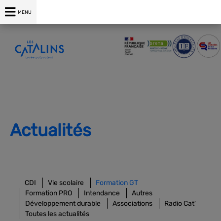
04 75 00 76 76
MENU
Actualités
CDI
Vie scolaire
Formation GT
Formation PRO
Intendance
Autres
Développement durable
Associations
Radio Cat'
Toutes les actualités