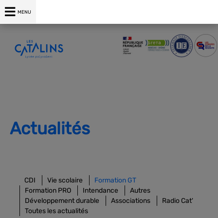
04 75 00 76 76
MENU
Actualités
CDI
Vie scolaire
Formation GT
Formation PRO
Intendance
Autres
Développement durable
Associations
Radio Cat'
Toutes les actualités