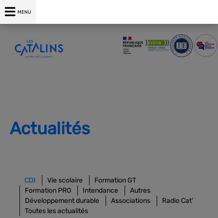
04 75 00 76 76
MENU
Actualités
CDI
Vie scolaire
Formation GT
Formation PRO
Intendance
Autres
Développement durable
Associations
Radio Cat'
Toutes les actualités