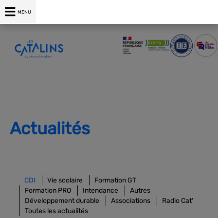
04 75 00 76 76
MENU
Actualités
CDI
Vie scolaire
Formation GT
Formation PRO
Intendance
Autres
Développement durable
Associations
Radio Cat'
Toutes les actualités