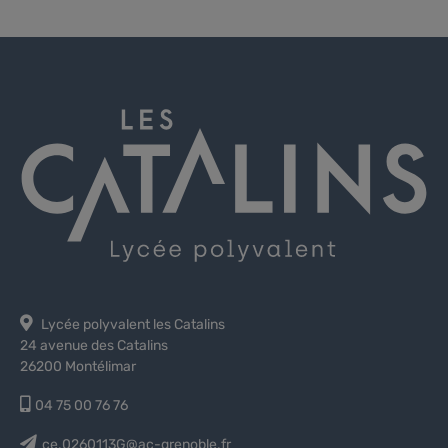
Lycée polyvalent les Catalins
24 avenue des Catalins
26200 Montélimar
04 75 00 76 76
ce.0260113G@ac-grenoble.fr