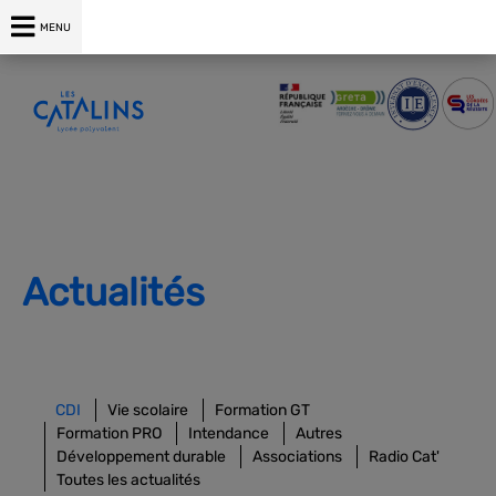
04 75 00 76 76
MENU
Actualités
CDI
Vie scolaire
Formation GT
Formation PRO
Intendance
Autres
Développement durable
Associations
Radio Cat'
Toutes les actualités