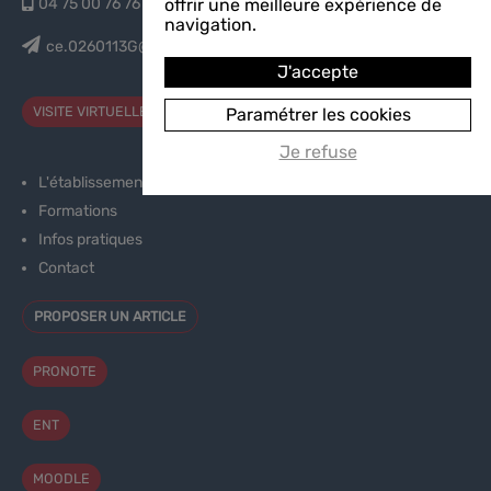
offrir une meilleure expérience de
04 75 00 76 76
navigation.
ce.0260113G@ac-grenoble.fr
J'accepte
VISITE VIRTUELLE
Paramétrer les cookies
Je refuse
L'établissement
Formations
Infos pratiques
Contact
PROPOSER UN ARTICLE
PRONOTE
ENT
MOODLE