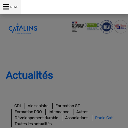
MENU
Actualités
CDI
Vie scolaire
Formation GT
Formation PRO
Intendance
Autres
Développement durable
Associations
Radio Cat'
Toutes les actualités