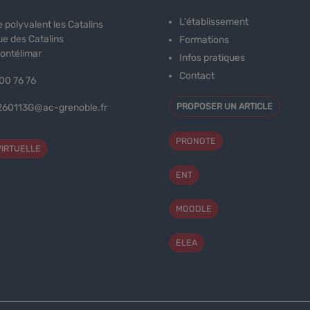
L'établissement
 polyvalent les Catalins
e des Catalins
Formations
ontélimar
Infos pratiques
Contact
00 76 76
PROPOSER UN ARTICLE
260113G@ac-grenoble.fr
PRONOTE
VIRTUELLE
ENT
MOODLE
ELEA