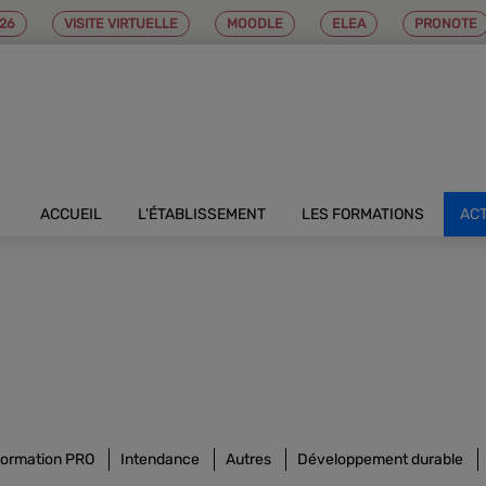
26
VISITE VIRTUELLE
MOODLE
ELEA
PRONOTE
ACCUEIL
L'ÉTABLISSEMENT
LES FORMATIONS
AC
ormation PRO
Intendance
Autres
Développement durable