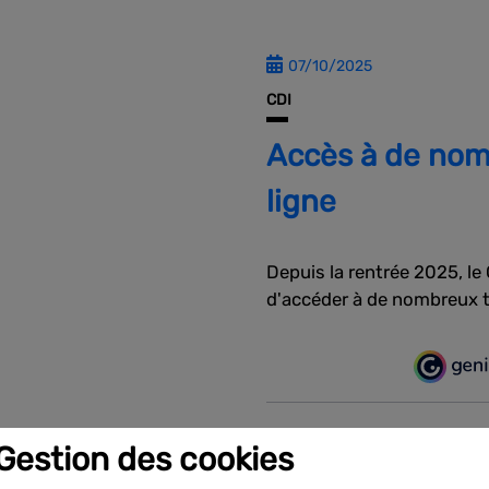
07/10/2025
CDI
Accès à de nom
ligne
Depuis la rentrée 2025, le
d'accéder à de nombreux ti
Gestion des cookies