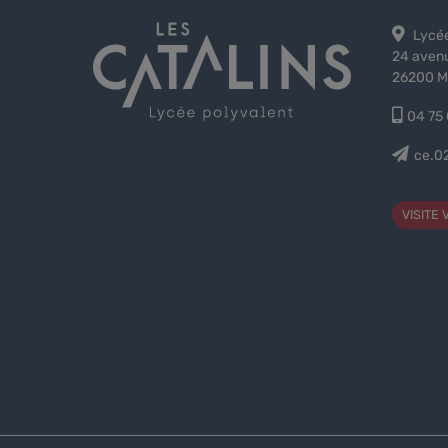
Lycée
24 avenu
26200 M
04 75 
ce.0
VISITE 