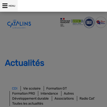
04 75 00 76 76
MENU
Actualités
CDI
Vie scolaire
Formation GT
Formation PRO
Intendance
Autres
Développement durable
Associations
Radio Cat'
Toutes les actualités