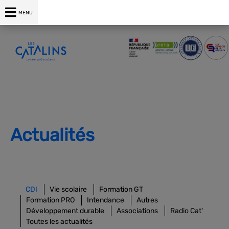
04 75 00 76 76
MENU
Actualités
CDI
Vie scolaire
Formation GT
Formation PRO
Intendance
Autres
Développement durable
Associations
Radio Cat'
Toutes les actualités