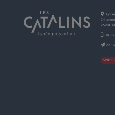
Lycée
24 avenu
26200 M
04 75 
ce.0
VISITE 