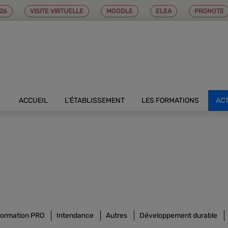
26
VISITE VIRTUELLE
MOODLE
ELEA
PRONOTE
ACCUEIL
L'ÉTABLISSEMENT
LES FORMATIONS
AC
ormation PRO
Intendance
Autres
Développement durable