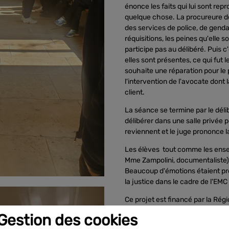
énonce les faits qui lui sont repro
quelque chose. La procureure de 
des services de police, de genda
réquisitions, les peines qu'elle s
participe pas au délibéré. Puis c
elles sont présentes, ce qui fut l
souhaite une réparation pour le 
l'intervention de l'avocate dont
client.
La séance se termine par le délib
délibérer dans une salle privée p
reviennent et le juge prononce la
Les élèves tout comme les ensei
Mme Zampolini, documentaliste) 
Beaucoup d'émotions étaient pr
la justice dans le cadre de l'E
Ce projet est financé par la Ré
de la République.
Gestion des cookies