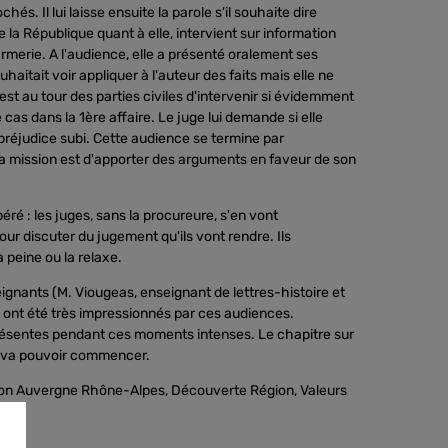
chés. Il lui laisse ensuite la parole s'il souhaite dire
la République quant à elle, intervient sur information
rmerie. A l'audience, elle a présenté oralement ses
ouhaitait voir appliquer à l'auteur des faits mais elle ne
'est au tour des parties civiles d'intervenir si évidemment
e cas dans la 1ère affaire. Le juge lui demande si elle
préjudice subi. Cette audience se termine par
 la mission est d'apporter des arguments en faveur de son
éré : les juges, sans la procureure, s'en vont
our discuter du jugement qu'ils vont rendre. Ils
 peine ou la relaxe.
gnants (M. Viougeas, enseignant de lettres-histoire et
ont été très impressionnés par ces audiences.
ésentes pendant ces moments intenses. Le chapitre sur
MC va pouvoir commencer.
gion Auvergne Rhône-Alpes, Découverte Région, Valeurs