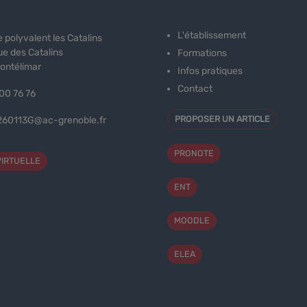
L'établissement
 polyvalent les Catalins
e des Catalins
Formations
ontélimar
Infos pratiques
Contact
00 76 76
PROPOSER UN ARTICLE
260113G@ac-grenoble.fr
PRONOTE
VIRTUELLE
ENT
MOODLE
ELEA