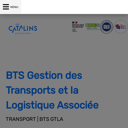
04 75 00 76 76
MENU
BTS Gestion des
Transports et la
Logistique Associée
TRANSPORT | BTS GTLA