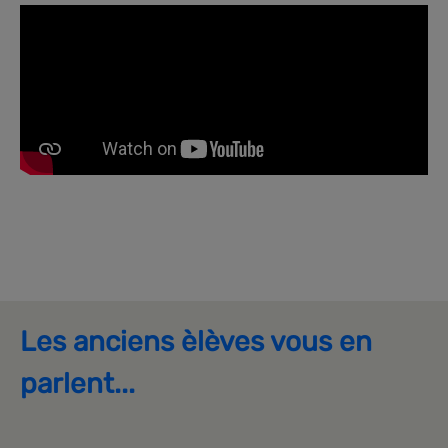
Les anciens èlèves vous en
parlent...