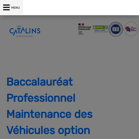
04 75 00 76 76
MENU
Baccalauréat
Professionnel
Maintenance des
Véhicules option