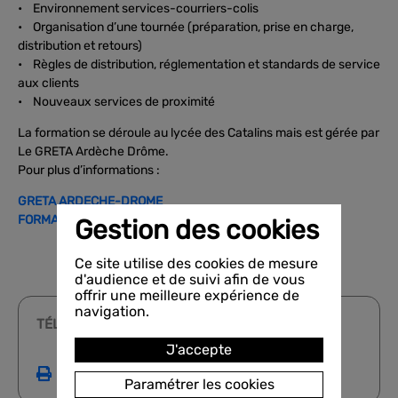
• Environnement services-courriers-colis
• Organisation d’une tournée (préparation, prise en charge,
distribution et retours)
• Règles de distribution, réglementation et standards de service
aux clients
• Nouveaux services de proximité
La formation se déroule au lycée des Catalins mais est gérée par
Le GRETA Ardèche Drôme.
Pour plus d’informations :
GRETA ARDECHE-DROME
FORMAPOSTE
Gestion des cookies
Ce site utilise des cookies de mesure
d'audience et de suivi afin de vous
offrir une meilleure expérience de
navigation.
TÉLÉCHARGEMENTS
J'accepte
Imprimer cette fiche
Paramétrer les cookies