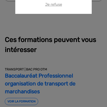
Je refuse
Ces formations peuvent vous
intéresser
TRANSPORT | BAC PRO OTM
Baccalauréat Professionnel
organisation de transport de
marchandises
VOIR LA FORMATION