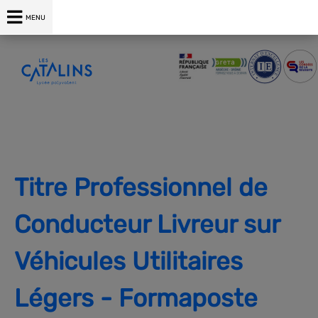
04 75 00 76 76
MENU
Titre Professionnel de
Conducteur Livreur sur
Véhicules Utilitaires
Légers - Formaposte