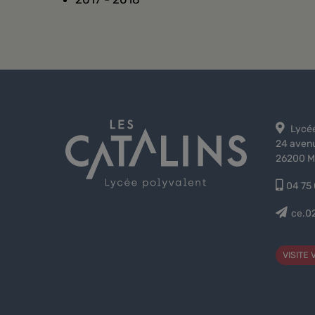
Lycée
24 avenu
26200 M
04 75 
ce.0
VISITE 