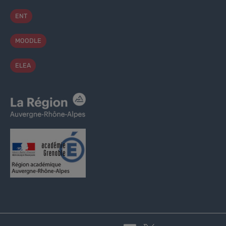
ENT
MOODLE
ELEA