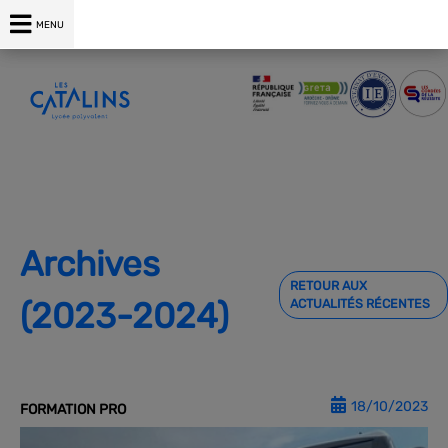
04 75 00 76 76
MENU
Archives
RETOUR AUX
(2023-2024)
ACTUALITÉS RÉCENTES
18/10/2023
FORMATION PRO