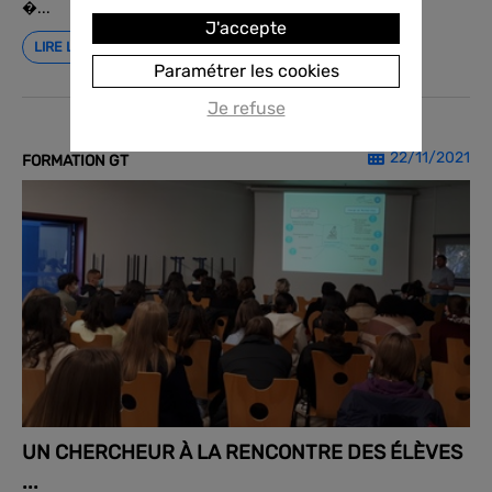
�...
J'accepte
LIRE LA SUITE
Paramétrer les cookies
Je refuse
22/11/2021
FORMATION GT
UN CHERCHEUR À LA RENCONTRE DES ÉLÈVES
...