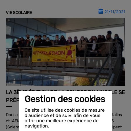
21/11/2021
VIE SCOLAIRE
LA 3ÈME ÉDITION DE LA COURSE DU MUSCLE SE
Gestion des cookies
PRÉPARE.
Ce site utilise des cookies de mesure
Dans le cadre d’un partenariat signé entre le lycée des Catalins
d'audience et de suivi afin de vous
offrir une meilleure expérience de
et l’AFM-téléthon, 35 élèves volontaires de terminale ST2S
navigation.
(Sciences et Technologies de la Santé et du Social) participent